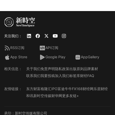
关注我们：
RSS订阅
API订阅
App Store
Google Play
AppGallery
相关信息：
关于我们
免责声明
隐私政策
出版原则
品牌素材
联系我们
我要投稿
加入我们
标签库
财经FAQ
友情链接：
东方财富
格隆汇
IPO
富途牛牛
FX168财经网
乐居财经
和讯
新时空传媒
财华网
更多友链+
承印：新时空传媒有限公司