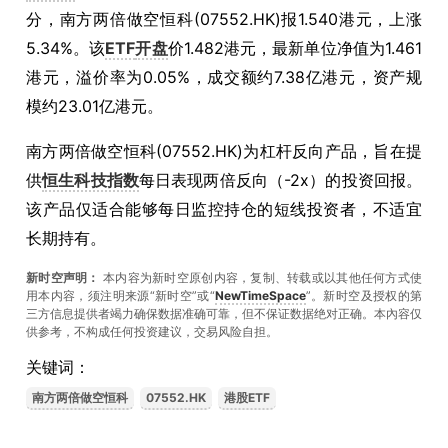
分，南方两倍做空恒科(07552.HK)报1.540港元，上涨
5.34%。该
ETF
开盘
价1.482港元，最新单位净值为1.461
港元，溢价率为0.05%，成交额约7.38亿港元，资产规
模约23.01亿港元。
南方两倍做空恒科(07552.HK)为杠杆反向产品，旨在提
供
恒生科技指数
每日表现两倍反向（-2x）的投资回报。
该产品仅适合能够每日监控持仓的短线投资者，不适宜
长期持有。
新时空声明：
本内容为新时空原创内容，复制、转载或以其他任何方式使
用本内容，须注明来源“新时空”或“
NewTimeSpace
”。新时空及授权的第
三方信息提供者竭力确保数据准确可靠，但不保证数据绝对正确。本內容仅
供参考，不构成任何投资建议，交易风险自担。
关键词：
南方两倍做空恒科
07552.HK
港股ETF