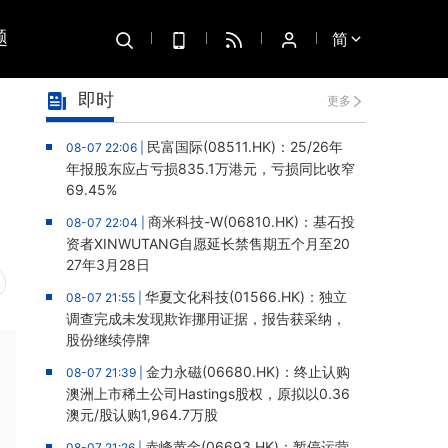
题
简
即时
更多
民富国际(08511.HK)：25/26年
08-07 22:06 |
年报股东应占亏损835.1万港元，亏损同比收窄
69.45%
商米科技-W(06810.HK)：基石投
08-07 22:04 |
资者XINWUTANG自愿延长禁售期五个月至20
27年3月28日
华夏文化科技(01566.HK)：独立
08-07 21:55 |
调查完成未发现欺诈挪用证据，报告获采纳，
股份继续停牌
金力永磁(06680.HK)：终止认购
08-07 21:39 |
澳洲上市稀土公司Hastings股权，原拟以0.36
澳元/股认购1,964.7万股
赤峰黄金(06693.HK)：暂停运营
08-07 21:26 |