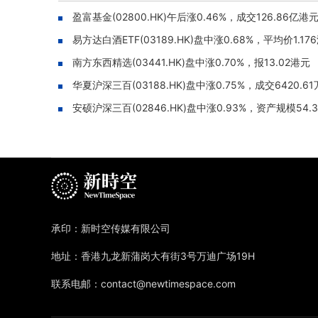
盈富基金(02800.HK)午后涨0.46%，成交126.86亿港
易方达白酒ETF(03189.HK)盘中涨0.68%，平均价1.17
南方东西精选(03441.HK)盘中涨0.70%，报13.02港元
华夏沪深三百(03188.HK)盘中涨0.75%，成交6420.6
安硕沪深三百(02846.HK)盘中涨0.93%，资产规模54.
承印：新时空传媒有限公司
地址：香港九龙新蒲岗大有街3号万迪广场19H
联系电邮：contact@newtimespace.com