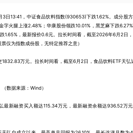
年6月3日13:41，中证食品饮料指数(930653)下跌1.62%。成分股
金字火腿上涨2.48%；华康股份领跌10.01%，黑芝麻下跌6.27
)下跌1.65%，最新报价0.6元。拉长时间看，截至2026年6月2日
列股票仅为指数成份股，无特定推荐之意）
1832.83万元。拉长时间看，截至6月2日，食品饮料ETF天弘
。（数据来源：Wind）
新融资买入额达115.34万元，最新融资余额达936.52万
F天弘自成立以来，最高单月回报为26.10%，最长连涨月数为