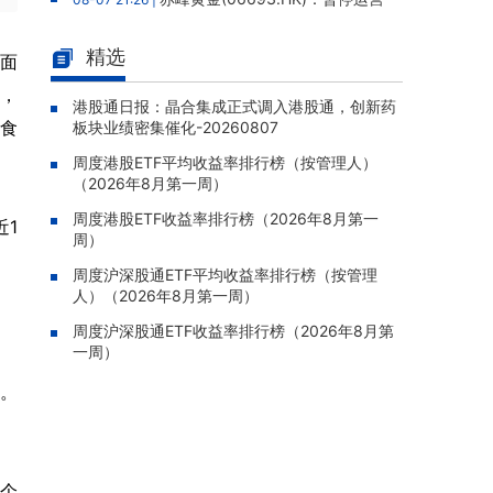
老挝勐康稀土项目，2025年该项目归母净亏损
人民币5,406万元
精选
方面
灵宝黄金(03330.HK)：新疆哈巴
08-07 20:07 |
%，
河勘查取得重大进展，保有金金属量由13.20吨
港股通日报：晶合集成正式调入港股通，创新药
，食
板块业绩密集催化-20260807
跃升至53.94吨
周度港股ETF平均收益率排行榜（按管理人）
迅策(03317.HK)：与天合算力订
08-07 20:04 |
（2026年8月第一周）
立战略合作备忘，共探能源垂类大模型与Toke
n工厂商业化
周度港股ETF收益率排行榜（2026年8月第一
近1
周）
哥瑞利软件通过港交所聆讯，在
08-07 20:02 |
中国泛半导体IMSS市场排名第三
周度沪深股通ETF平均收益率排行榜（按管理
人）（2026年8月第一周）
浙能迈领绿航二次递表港交所，为
08-07 19:47 |
全球领先的绿色航运设备和系统提供商
周度沪深股通ETF收益率排行榜（2026年8月第
一周）
骏杰集团控股(08188.HK)：附属
08-07 19:09 |
公司获授7份基建工程建造合约，合约总额约1.
元。
95亿港元
4个