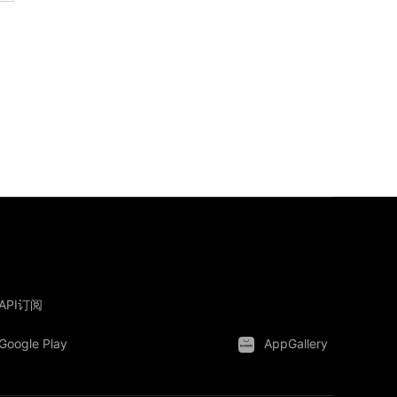
API订阅
Google Play
AppGallery