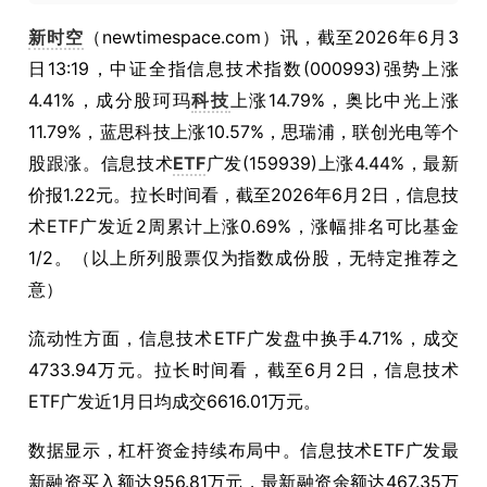
新时空
（newtimespace.com）讯，截至2026年6月3
日13:19，中证全指信息技术指数(000993)强势上涨
4.41%，成分股珂玛
科技
上涨14.79%，奥比中光上涨
11.79%，蓝思科技上涨10.57%，思瑞浦，联创光电等个
股跟涨。信息技术
ETF
广发(159939)上涨4.44%，最新
价报1.22元。拉长时间看，截至2026年6月2日，信息技
术ETF广发近2周累计上涨0.69%，涨幅排名可比基金
1/2。（以上所列股票仅为指数成份股，无特定推荐之
意）
流动性方面，信息技术ETF广发盘中换手4.71%，成交
4733.94万元。拉长时间看，截至6月2日，信息技术
ETF广发近1月日均成交6616.01万元。
数据显示，杠杆资金持续布局中。信息技术ETF广发最
新融资买入额达956.81万元，最新融资余额达467.35万