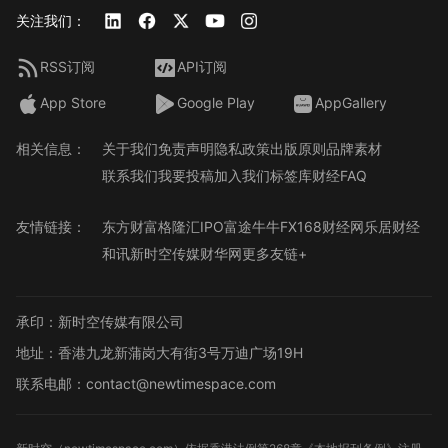
关注我们：
RSS订阅
API订阅
App Store
Google Play
AppGallery
相关信息：
关于我们
免责声明
隐私政策
出版原则
品牌素材
联系我们
我要投稿
加入我们
标签库
财经FAQ
友情链接：
东方财富
格隆汇
IPO
富途牛牛
FX168财经网
乐居财经
和讯
新时空传媒
财华网
更多友链+
承印：新时空传媒有限公司
地址：香港九龙新蒲岗大有街3号万迪广场19H
联系电邮：contact@newtimespace.com