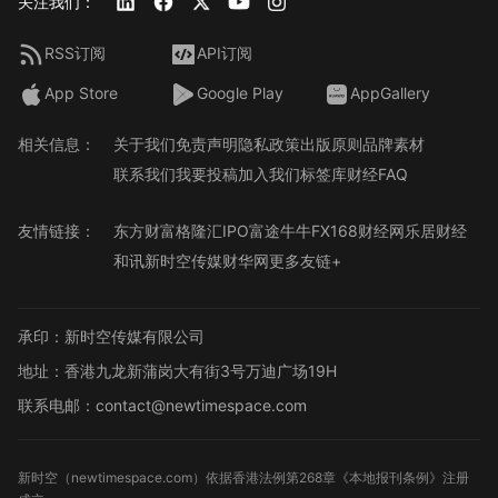
关注我们：
RSS订阅
API订阅
App Store
Google Play
AppGallery
相关信息：
关于我们
免责声明
隐私政策
出版原则
品牌素材
联系我们
我要投稿
加入我们
标签库
财经FAQ
友情链接：
东方财富
格隆汇
IPO
富途牛牛
FX168财经网
乐居财经
和讯
新时空传媒
财华网
更多友链+
承印：新时空传媒有限公司
地址：香港九龙新蒲岗大有街3号万迪广场19H
联系电邮：contact@newtimespace.com
新时空（
newtimespace.com
）依据香港法例第268章《本地报刊条例》注册