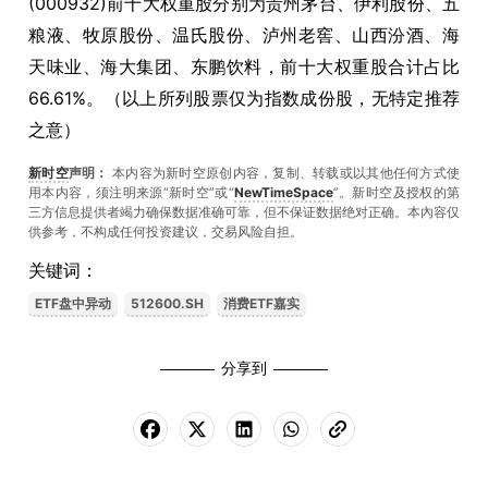
(000932)前十大权重股分别为贵州茅台、伊利股份、五
粮液、牧原股份、温氏股份、泸州老窖、山西汾酒、海
天味业、海大集团、东鹏饮料，前十大权重股合计占比
66.61%。（以上所列股票仅为指数成份股，无特定推荐
之意）
新时空
声明：
本内容为新时空原创内容，复制、转载或以其他任何方式使
用本内容，须注明来源“新时空”或“
NewTimeSpace
”。新时空及授权的第
三方信息提供者竭力确保数据准确可靠，但不保证数据绝对正确。本內容仅
供参考，不构成任何投资建议，交易风险自担。
关键词：
ETF盘中异动
512600.SH
消费ETF嘉实
分享到