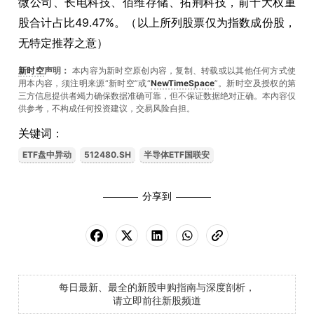
微公司、长电科技、佰维存储、拓荆科技，前十大权重
股合计占比49.47%。（以上所列股票仅为指数成份股，
无特定推荐之意）
新时空
声明：
本内容为新时空原创内容，复制、转载或以其他任何方式使
用本内容，须注明来源“新时空”或“
NewTimeSpace
”。新时空及授权的第
三方信息提供者竭力确保数据准确可靠，但不保证数据绝对正确。本內容仅
供参考，不构成任何投资建议，交易风险自担。
关键词：
ETF盘中异动
512480.SH
半导体ETF国联安
分享到
每日最新、最全的新股申购指南与深度剖析，
请立即前往新股频道