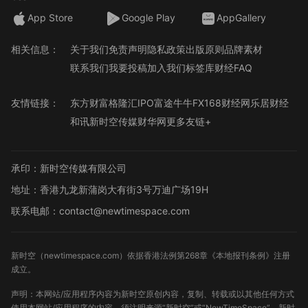
App Store
Google Play
AppGallery
相关信息：
关于我们
免责声明
隐私政策
出版原则
品牌素材
联系我们
我要投稿
加入我们
标签库
财经FAQ
友情链接：
东方财富
格隆汇
IPO
富途牛牛
FX168财经网
乐居财经
和讯
新时空传媒
财华网
更多友链+
承印：新时空传媒有限公司
地址：香港九龙新蒲岗大有街3号万迪广场19H
联系电邮：contact@newtimespace.com
新时空（
newtimespace.com
）依据香港法例第268章《本地报刊条例》注册
成立。
声明：本网站/应用程序内容为新时空原创内容，复制、转载或以其他任何方式
使用本网站/应用程序的内容，须注明来源“新时空”或“NewTimeSpace”。新时