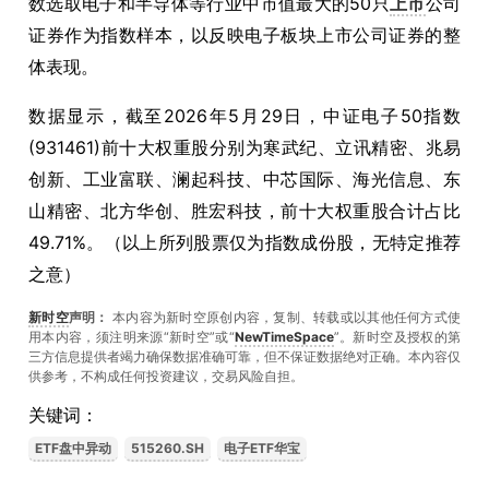
数选取电子和半导体等行业中市值最大的50只
上市
公司
证券作为指数样本，以反映电子板块上市公司证券的整
体表现。
数据显示，截至2026年5月29日，中证电子50指数
(931461)前十大权重股分别为寒武纪、立讯精密、兆易
创新、工业富联、澜起科技、中芯国际、海光信息、东
山精密、北方华创、胜宏科技，前十大权重股合计占比
49.71%。（以上所列股票仅为指数成份股，无特定推荐
之意）
新时空
声明：
本内容为新时空原创内容，复制、转载或以其他任何方式使
用本内容，须注明来源“新时空”或“
NewTimeSpace
”。新时空及授权的第
三方信息提供者竭力确保数据准确可靠，但不保证数据绝对正确。本內容仅
供参考，不构成任何投资建议，交易风险自担。
关键词：
ETF盘中异动
515260.SH
电子ETF华宝