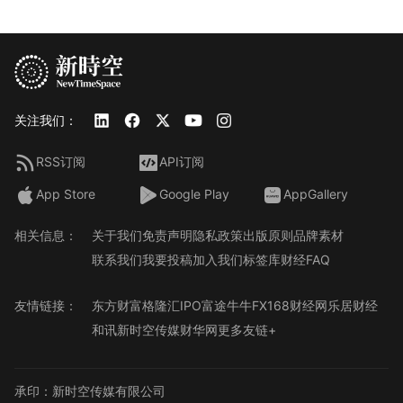
关注我们：
RSS订阅
API订阅
App Store
Google Play
AppGallery
相关信息：
关于我们
免责声明
隐私政策
出版原则
品牌素材
联系我们
我要投稿
加入我们
标签库
财经FAQ
友情链接：
东方财富
格隆汇
IPO
富途牛牛
FX168财经网
乐居财经
和讯
新时空传媒
财华网
更多友链+
承印：新时空传媒有限公司