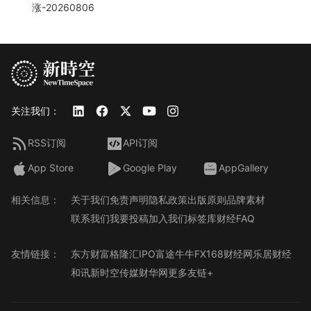
涨-20260806
关注我们：
RSS订阅
API订阅
App Store
Google Play
AppGallery
相关信息：
关于我们
免责声明
隐私政策
出版原则
品牌素材
联系我们
我要投稿
加入我们
标签库
财经FAQ
友情链接：
东方财富
格隆汇
IPO
富途牛牛
FX168财经网
乐居财经
和讯
新时空传媒
财华网
更多友链+