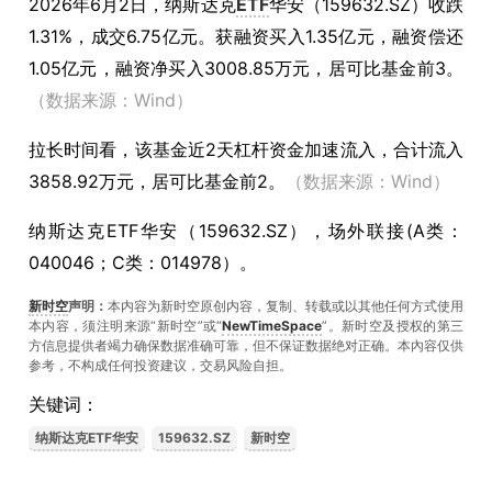
2026年6月2日，纳斯达克
ETF
华安（159632.SZ）收跌
1.31%，成交6.75亿元。获融资买入1.35亿元，融资偿还
1.05亿元，融资净买入3008.85万元，居可比基金前3。
（数据来源：Wind）
拉长时间看，该基金近2天杠杆资金加速流入，合计流入
3858.92万元，居可比基金前2。
（数据来源：Wind）
纳斯达克ETF华安（159632.SZ），场外联接(A类：
040046；C类：014978）。
新时空
声明：
本内容为新时空原创内容，复制、转载或以其他任何方式使用
本内容，须注明来源“新时空”或“
NewTimeSpace
”。新时空及授权的第三
方信息提供者竭力确保数据准确可靠，但不保证数据绝对正确。本內容仅供
参考，不构成任何投资建议，交易风险自担。
关键词：
纳斯达克ETF华安
159632.SZ
新时空