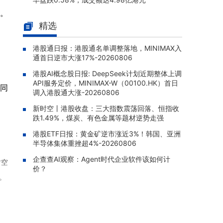
元。
南方两倍做多海力士(07709.HK)
08-07 11:22 |
精选
早盘跌8.63%，成交额达46.56亿港元
PP科创50(03151.HK)早盘涨1.3
08-07 11:04 |
港股通日报：港股通名单调整落地，MINIMAX入
3%，成交额达706.11万港元
通首日逆市大涨17%-20260806
华夏恒生生科(03069.HK)早盘涨
08-07 11:00 |
港股AI概念股日报: DeepSeek计划近期整体上调
2.28%，成交额达4128.17万港元
API服务定价，MINIMAX-W（00100.HK）首日
此同
调入港股通大涨-20260806
GlobalX中国生物科技(02820.HK)
08-07 10:55 |
早盘涨2.65%，成交额达169.11万港元
新时空丨港股收盘：三大指数震荡回落、恒指收
跌1.49%，煤炭、有色金属等题材逆势走强
X南方中创业-R(83147.HK)早盘涨
08-07 10:50 |
港股ETF日报：黄金矿逆市涨近3%！韩国、亚洲
1.71%，成交额达255.4万元人民币
半导体集体重挫超4%-20260806
企查查AI观察：Agent时代企业软件该如何计
时空
价？
。