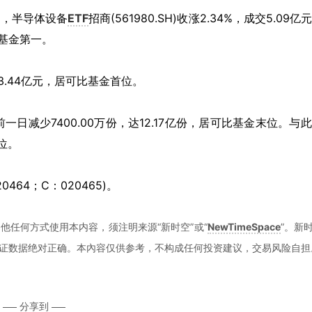
2日，半导体设备
ETF
招商(561980.SH)收涨2.34%，成交5.09亿
比基金第一。
.44亿元，居可比基金首位。
减少7400.00万份，达12.17亿份，居可比基金末位。与
位。
0464；C：020465)。
他任何方式使用本内容，须注明来源“新时空”或“
NewTimeSpace
”。新
证数据绝对正确。本內容仅供参考，不构成任何投资建议，交易风险自担
分享到