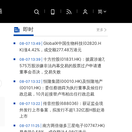
题
简
即时
更多
GlobalX中国生物科技(02820.H
08-07 13:49 |
K)涨4.42%，成交额277.48万港元
十方控股(01831.HK)：披露涉逾7,
08-07 13:39 |
575万股涉嫌非法内幕交易的股票过户申请遭
董事会否决，交易失败
恒隆集团(00010.HK)及恒隆地产
08-07 13:32 |
(00101.HK)：委任蔡德粦为执行董事及候任行
政总裁，10月起接替卢韦柏出任行政总裁
传音控股(688036)：获证监会境
08-07 13:22 |
外发行上市备案，拟发行不超1.32亿股H股赴港
上市
南方两倍做多三星电子(07747.HK)
08-07 11:25 |
早盘跌0.58%，成交额达4.98亿港元