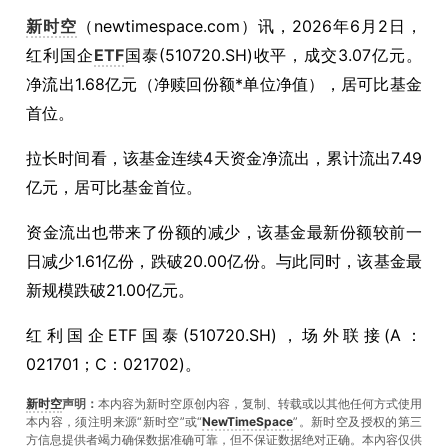
新时空
（
newtimespace.com
）讯，
2026年6月2日，
红利国企
ETF
国泰(510720.SH)收平，成交3.07亿元。
净流出1.68亿元（净赎回份额*单位净值），居可比基金
首位。
拉长时间看，该基金连续4天资金净流出，累计流出7.49
亿元，居可比基金首位。
资金流出也带来了份额的减少，该基金最新份额较前一
日减少1.61亿份，跌破20.00亿份。与此同时，该基金最
新规模跌破21.00亿元。
红利国企ETF国泰(510720.SH)，场外联接(A：
021701；C：021702)。
新时空
声明：
本内容为新时空原创内容，复制、转载或以其他任何方式使用
本内容，须注明来源“新时空”或“
NewTimeSpace
”。新时空及授权的第三
方信息提供者竭力确保数据准确可靠，但不保证数据绝对正确。本內容仅供