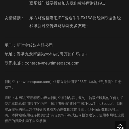
联系我们
我要投稿
加入我们
标签库
财经FAQ
友情链接：
东方财富
格隆汇
IPO
富途牛牛
FX168财经网
乐居财经
和讯
新时空传媒
财华网
更多友链+
承印：新时空传媒有限公司
地址：香港九龙新蒲岗大有街3号万迪广场19H
联系电邮：contact@newtimespace.com
新时空（
newtimespace.com
）依据香港法例第268章《本地报刊条例》注册
成立。
声明：本网站/应用程序内容为新时空原创内容，复制、转载或以其他任何方式
使用本网站/应用程序的内容，须注明来源“新时空”或“NewTimeSpace”。新时
空及授权的第三方信息提供者竭力确保数据准确可靠，但不保证数据绝对正
确。本网站/应用程序提供的所有信息均不构成任何投资建议，使用本网站/应用
程序的风险由阁下自身承担。