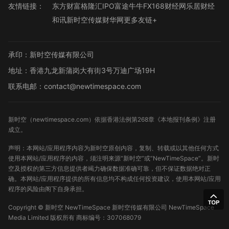
友情链接：
东方财富
格隆汇
IPO
富途牛牛
FX168财经网
乐居财经
和讯
新时空传媒
财华网
更多友链+
承印：新时空传媒有限公司
地址：香港九龙新蒲岗大有街3号万迪广场19H
联系电邮：contact@newtimespace.com
新时空（
newtimespace.com
）依据香港法例第268章《本地报刊条例》注册
成立。
声明：本网站/应用程序内容为新时空原创内容，复制、转载或以其他任何方式
使用本网站/应用程序的内容，须注明来源“新时空”或“NewTimeSpace”。新时
空及授权的第三方信息提供者竭力确保数据准确可靠，但不保证数据绝对正
确。本网站/应用程序提供的所有信息均不构成任何投资建议，使用本网站/应用
程序的风险由阁下自身承担。
Copyright ©
新时空
NewTimeSpace 新时空传媒有限公司 NewTimeSpace
Media Limited 版权所有
商标编号：307068079