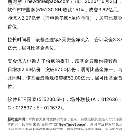
新时空
（
newtimespace.com
）讯，
2026年6月2日，
软件
ETF
国泰(515230.SH)收跌1.51%，成交3.62亿元。
净流入2.07亿元（净申购份额*单位净值），居可比基金
首位。
拉长时间看，该基金连续3天资金净流入，合计吸金3.37
亿元，居可比基金首位。
资金流入也助力了份额的提升，该基金最新份额较前一
日增加2.63亿份，突破67.00亿份，居可比基金第一。与
此同时，该基金最新规模突破52.00亿元，居可比基金首
位。
软件ETF国泰(515230.SH)，场外联接(A：012636；
C：012637；E：021672)。
新时空
声明：
本内容为新时空原创内容，复制、转载或以其他任何方式使用
本内容，须注明来源“新时空”或“
NewTimeSpace
”。新时空及授权的第三
方信息提供者竭力确保数据准确可靠，但不保证数据绝对正确。本內容仅供