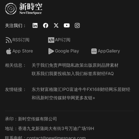
关注我们：
RSS订阅
API订阅
App Store
Google Play
AppGallery
相关信息：
关于我们
免责声明
隐私政策
出版原则
品牌素材
联系我们
我要投稿
加入我们
标签库
财经FAQ
友情链接：
东方财富
格隆汇
IPO
富途牛牛
FX168财经网
乐居财经
和讯
新时空传媒
财华网
更多友链+
承印：新时空传媒有限公司
地址：香港九龙新蒲岗大有街3号万迪广场19H
联系电邮：contact@newtimespace.com