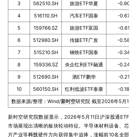
3
562510.SH
旅游ETF华夏
-0.90
4
516110.SH
汽车ETF国泰
-0.67
5
159766.SZ
旅游ETF富国
-0.61
6
512980.SH
传媒ETF广发
-0.58
7
515210.SH
钢铁ETF国泰
-0.34
8
159336.SZ
央企红利ETF融通
-0.24
9
512690.SH
酒ETF鹏华
-0.21
10
560150.SH
红利低波ETF泰康
-0.18
数据来源/整理：Wind/
新时空
研究院 截至2026年5月11
新时空研究院数据显示，2026年5月11日沪深股通ETF
市场展现出清晰的板块轮动特征。半导体材料设备、芯
片产业等
科技
硬件方向获得集中追捧，涨幅前10名全部