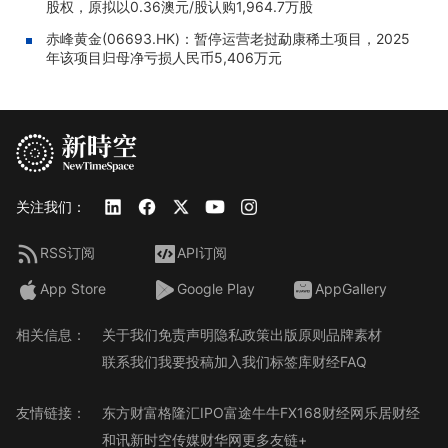
股权，原拟以0.36澳元/股认购1,964.7万股
赤峰黄金(06693.HK)：暂停运营老挝勐康稀土项目，2025
年该项目归母净亏损人民币5,406万元
关注我们：
RSS订阅
API订阅
App Store
Google Play
AppGallery
相关信息：
关于我们
免责声明
隐私政策
出版原则
品牌素材
联系我们
我要投稿
加入我们
标签库
财经FAQ
友情链接：
东方财富
格隆汇
IPO
富途牛牛
FX168财经网
乐居财经
和讯
新时空传媒
财华网
更多友链+