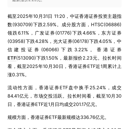
截至
2025
年
10
月
31
日
11:20
，中证香港证券投资主题指
数
(930709)
下跌
2.59%
。成分股方面，
HTSC(06886)
领跌
6.11%
，广发证券
(01776)
下跌
4.66%
，东方证券
(03958)
下跌
4.28%
，光大证券
(06178)
下跌
4.05%
，中
信建投证券
(06066)
下跌
3.22%
。香港证券
ETF
(513090)
下跌
1.50%
，最新报价
2.23
元。拉长时间
看，截至
2025
年
10
月
30
日，香港证券
ETF
近
1
周累计上
涨
0.31%
。
流动性方面，香港证券
ETF
盘中换手
25.24%
，成交
84.41
亿元，市场交投活跃。拉长时间看，截至
10
月
30
日，香港证券
ETF
近
1
月日均成交
201.17
亿元。
规模方面，香港证券
ETF
最新规模达
336.76
亿元。