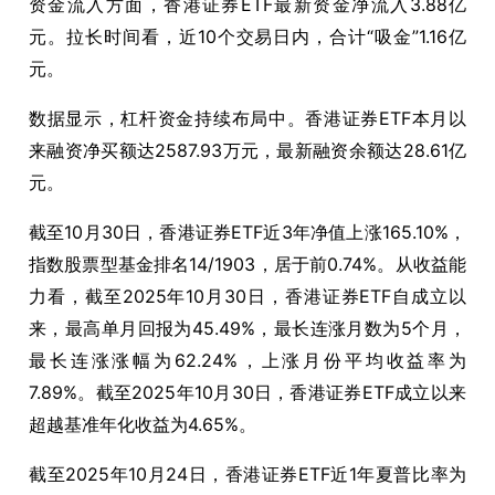
资金流入方面，香港证券
ETF
最新资金净流入
3.88
亿
元。拉长时间看，近
10
个交易日内，合计
“
吸金
”1.16
亿
元。
数据显示，杠杆资金持续布局中。香港证券
ETF
本月以
来融资净买额达
2587.93
万元，最新融资余额达
28.61
亿
元。
截至
10
月
30
日，香港证券
ETF
近
3
年净值上涨
165.10%
，
指数股票型基金排名
14/1903
，居于前
0.74%
。从收益能
力看，截至
2025
年
10
月
30
日，香港证券
ETF
自成立以
来，最高单月回报为
45.49%
，最长连涨月数为
5
个月，
最长连涨涨幅为
62.24%
，上涨月份平均收益率为
7.89%
。截至
2025
年
10
月
30
日，香港证券
ETF
成立以来
超越基准年化收益为
4.65%
。
截至
2025
年
10
月
24
日，香港证券
ETF
近
1
年夏普比率为