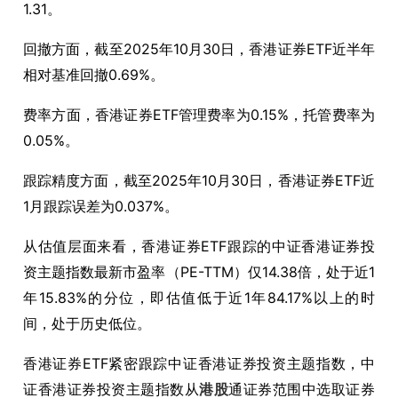
1.31
。
回撤方面，截至
2025
年
10
月
30
日，香港证券
ETF
近半年
相对基准回撤
0.69%
。
费率方面，香港证券
ETF
管理费率为
0.15%
，托管费率为
0.05%
。
跟踪精度方面，截至
2025
年
10
月
30
日，香港证券
ETF
近
1
月跟踪误差为
0.037%
。
从估值层面来看，香港证券
ETF
跟踪的中证香港证券投
资主题指数最新市盈率（
PE-TTM
）仅
14.38
倍，处于近
1
年
15.83%
的分位，即估值低于近
1
年
84.17%
以上的时
间，处于历史低位。
香港证券
ETF
紧密跟踪中证香港证券投资主题指数，中
证香港证券投资主题指数从
港股
通证券范围中选取证券