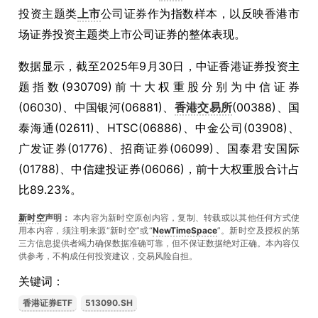
投资主题类
上市
公司证券作为指数样本，以反映香港市
场证券投资主题类上市公司证券的整体表现。
数据显示，截至
2025
年
9
月
30
日，中证香港证券投资主
题指数
(930709)
前十大权重股分别为中信证券
(06030)
、中国银河
(06881)
、
香港交易所
(00388)
、国
泰海通
(02611)
、
HTSC(06886)
、中金公司
(03908)
、
广发证券
(01776)
、招商证券
(06099)
、国泰君安国际
(01788)
、中信建投证券
(06066)
，前十大权重股合计占
比
89.23%
。
新时空
声明：
本内容为新时空原创内容，复制、转载或以其他任何方式使
用本内容，须注明来源“新时空”或“
NewTimeSpace
”。新时空及授权的第
三方信息提供者竭力确保数据准确可靠，但不保证数据绝对正确。本內容仅
供参考，不构成任何投资建议，交易风险自担。
关键词：
香港证券ETF
513090.SH