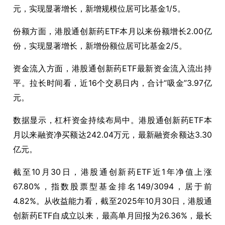
元，实现显著增长，新增规模位居可比基金
1/5
。
份额方面，港股通创新药
ETF
本月以来份额增长
2.00
亿
份，实现显著增长，新增份额位居可比基金
2/5
。
资金流入方面，港股通创新药
ETF
最新资金流入流出持
平。拉长时间看，近
16
个交易日内，合计“吸金”
3.97
亿
元。
数据显示，杠杆资金持续布局中。港股通创新药
ETF
本
月以来融资净买额达
242.04
万元，最新融资余额达
3.30
亿元。
截至
10
月
30
日，港股通创新药
ETF
近
1
年净值上涨
67.80%
，指数股票型基金排名
149/3094
，居于前
4.82%
。从收益能力看，截至
2025
年
10
月
30
日，港股通
创新药
ETF
自成立以来，最高单月回报为
26.36%
，最长