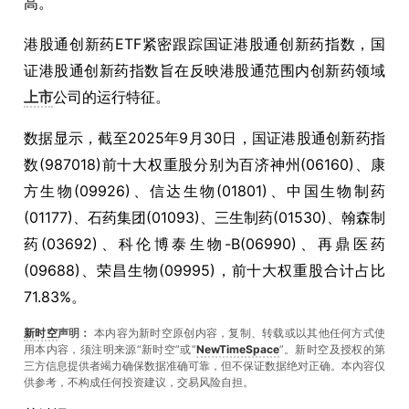
高。
港股通创新药
ETF
紧密跟踪国证港股通创新药指数，国
证港股通创新药指数旨在反映港股通范围内创新药领域
上市
公司的运行特征。
数据显示，截至
2025
年
9
月
30
日，国证港股通创新药指
数
(987018)
前十大权重股分别为百济神州
(06160)
、康
方生物
(09926)
、信达生物
(01801)
、中国生物制药
(01177)
、石药集团
(01093)
、三生制药
(01530)
、翰森制
药
(03692)
、科伦博泰生物
-B(06990)
、再鼎医药
(09688)
、荣昌生物
(09995)
，前十大权重股合计占比
71.83%
。
新时空
声明：
本内容为新时空原创内容，复制、转载或以其他任何方式使
用本内容，须注明来源“新时空”或“
NewTimeSpace
”。新时空及授权的第
三方信息提供者竭力确保数据准确可靠，但不保证数据绝对正确。本內容仅
供参考，不构成任何投资建议，交易风险自担。