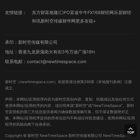
友情链接：
东方财富
格隆汇
IPO
富途牛牛
FX168财经网
乐居财经
和讯
新时空传媒
财华网
更多友链+
承印：新时空传媒有限公司
地址：香港九龙新蒲岗大有街3号万迪广场19H
联系电邮：contact@newtimespace.com
新时空（
newtimespace.com
）依据香港法例第268章《本地报刊条例》注册
成立。
声明：本网站/应用程序内容为新时空原创内容，复制、转载或以其他任何方式
使用本网站/应用程序的内容，须注明来源“新时空”或“NewTimeSpace”。新时
空及授权的第三方信息提供者竭力确保数据准确可靠，但不保证数据绝对正
确。本网站/应用程序提供的所有信息均不构成任何投资建议，使用本网站/应用
程序的风险由阁下自身承担。
Copyright ©
新时空
NewTimeSpace 新时空传媒有限公司 NewTimeSpace