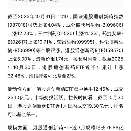
截至
2025
年
10
月
31
日
11:10
，国证
港股
通创新药指数
(987018)
强势上涨
4.04%
，成分股映恩生物
-B(09606)
上涨
12.23%
，三生制药
(01530)
上涨
11.13%
，药捷安康
-
B(02617)
上涨
10.71%
，荣昌生物
(09995)
，科伦博泰生
物
-B(06990)
等个股跟涨。港股通创新药
ETF
(159570)
上涨
5.00%
，最新价报
1.74
元。拉长时间看，截至
2025
年
10
月
30
日，港股通创新药
ETF
近半年累计上涨
32.48%
，涨幅排名可比基金
2/5
。
流动性方面，港股通创新药
ETF
盘中换手
12.46%
，成交
25.10
亿元，市场交投活跃。拉长时间看，截至
10
月
30
日，港股通创新药
ETF
近
1
月日均成交
19.30
亿元，排名
可比基金第一。
规模方面，港股通创新药
ETF
近
3
月规模增长
76.56
亿