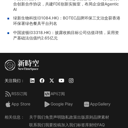
合创新合作协议，共建FDE创新实验室，布局企业级Agentic
AI
绿新生物科技(01084.HK)：BOTEC品牌环保三文治盒获香港
环保署绿色餐具平台列名
中国波顿(03318.HK)：披露收购目标公司估值详情，采用资
产基础法估值约2.65亿元
关注我们：
RSS订阅
API订阅
App Store
Google Play
AppGallery
相关信息：
关于我们
免责声明
隐私政策
出版原则
品牌素材
联系我们
我要投稿
加入我们
标签库
财经FAQ