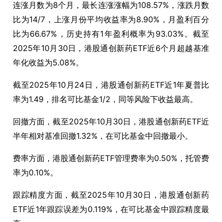
连涨月数为
8
个月，最长连涨涨幅为
108.57%
，涨跌月数
比为
14/7
，上涨月份平均收益率为
8.90%
，月盈利百分
比为
66.67%
，历史持有
1
年盈利概率为
93.03%
。截至
2025
年
10
月
30
日，港股通创新药
ETF
近
6
个月超越基准
年化收益为
5.08%
。
截至
2025
年
10
月
24
日，港股通创新药
ETF
近
1
年夏普比
率为
1.49
，排名可比基金
1/2
，同等风险下收益最高。
回撤方面，截至
2025
年
10
月
30
日，港股通创新药
ETF
近
半年相对基准回撤
1.32%
，在可比基金中回撤最小。
费率方面，港股通创新药
ETF
管理费率为
0.50%
，托管费
率为
0.10%
。
跟踪精度方面，截至
2025
年
10
月
30
日，港股通创新药
ETF
近
1
年跟踪误差为
0.119%
，在可比基金中跟踪精度最