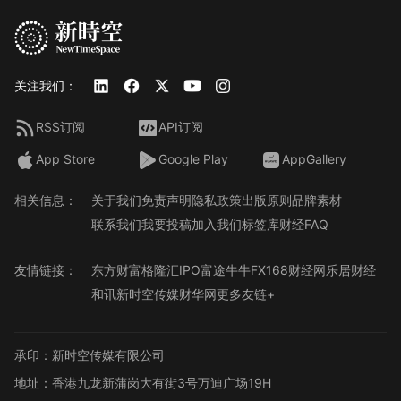
关注我们：
RSS订阅
API订阅
App Store
Google Play
AppGallery
相关信息：
关于我们
免责声明
隐私政策
出版原则
品牌素材
联系我们
我要投稿
加入我们
标签库
财经FAQ
友情链接：
东方财富
格隆汇
IPO
富途牛牛
FX168财经网
乐居财经
和讯
新时空传媒
财华网
更多友链+
承印：新时空传媒有限公司
地址：香港九龙新蒲岗大有街3号万迪广场19H