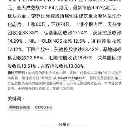
元。全天成交额120.64万港元，最新市值9.92亿港元。
板块方面，荣尊国际控股所属恒生建筑板块整体呈现分
化态势，上涨60只，下跌74只。上涨个股方面，天任集
团收涨33.33%，泓基集团收涨17.24%，茂盛控股收涨
14.29%，NIU HOLDINGS收涨12.5%，凌锐控股收涨
12.12%。下跌个股中，荧德控股收跌23.42%，基地锦标
集团收跌22.58%，汇隆控股收跌16.67%，荣尊国际控
股收跌13.51%，吉辉控股收跌13.08%。
新时空
声明：
本内容为新时空原创内容，复制、转载或以其他任何方式使用
本内容，须注明来源“新时空”或“
NewTimeSpace
”。新时空及授权的第三
方信息提供者竭力确保数据准确可靠，但不保证数据绝对正确。本內容仅供
参考，不构成任何投资建议，交易风险自担。
关键词：
荣尊国际控股
01780.HK
分享到