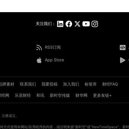
关注我们：
RSS订阅
App Store
品牌素材
联系我们
我要投稿
加入我们
标签库
财经FAQ
8财经网
乐居财经
和讯
新时空传媒
财华网
更多友链+
》注册成立。
方式使用本网站/应用程序的内容，须注明来源“新时空”或“NewTimeSpace”