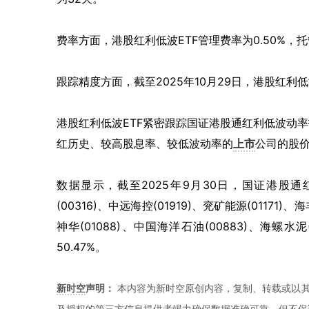
费率方面，港股红利低波
ETF
管理费率为
0.50%
，托
跟踪精度方面，截至
2025
年
10
月
29
日，港股红利低
港股红利低波
ETF
紧密跟踪国证港股通红利低波动率
红历史、较高股息率、较低波动率的
上市
公司的股
数据显示，截至
2025
年
9
月
30
日，国证港股通
(00316)
、中远海控
(01919)
、兖矿能源
(01171)
、海
神华
(01088)
、中国海洋石油
(00883)
、海螺水泥
50.47%
。
新时空
声明：
本内容为新时空原创内容，复制、转载或以其
及授权的第三方信息提供者竭力确保数据准确可靠，但不保