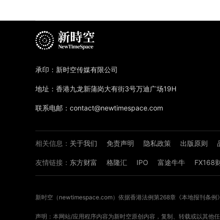
承印：新时空传媒有限公司
地址：香港九龙新蒲岗大有街3号万迪广场19H
联系电邮：contact@newtimespace.com
相关信息：
关于我们
免责声明
隐私政策
出版原则
友情链接：
东方财富
格隆汇
IPO
富途牛牛
FX16
新时空（
newtimespace.com
）依据香港法例第268章《本地报刊条例
声明：本网站/应用程序内容为新时空原创内容，复制、转载或以其他任何