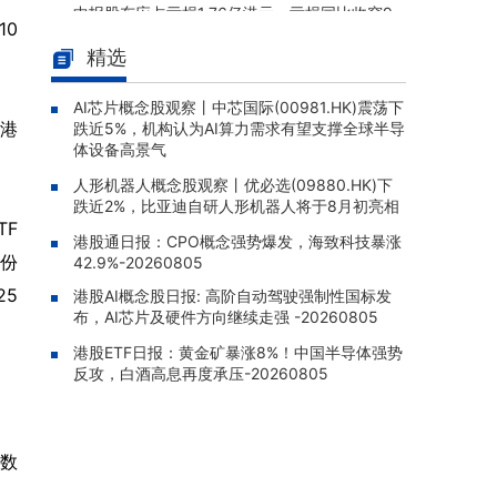
中报股东应占亏损1.76亿港元，亏损同比收窄9
10
2.69%
精选
太古股份公司A(00019.HK)：202
08-06 14:37 |
6年中报股东应占溢利67.69亿港元，同比增加
AI芯片概念股观察丨中芯国际(00981.HK)震荡下
730.55%
，港
跌近5%，机构认为AI算力需求有望支撑全球半导
体设备高景气
南方中证5G(03193.HK)涨1.0
08-06 14:35 |
5%，成交额1.67万港元
人形机器人概念股观察丨优必选(09880.HK)下
跌近2%，比亚迪自研人形机器人将于8月初亮相
卫星ETF永赢(159206)上涨1.0
08-06 14:27 |
TF
2%，冲击5连涨
港股通日报：CPO概念强势爆发，海致科技暴涨
份
42.9%-20260805
华夏以太币(03046.HK)涨2.5
08-06 14:25 |
25
港股AI概念股日报: 高阶自动驾驶强制性国标发
0%，最新单位净值4.397港元
布，AI芯片及硬件方向继续走强 -20260805
港股ETF日报：黄金矿暴涨8%！中国半导体强势
反攻，白酒高息再度承压-20260805
数