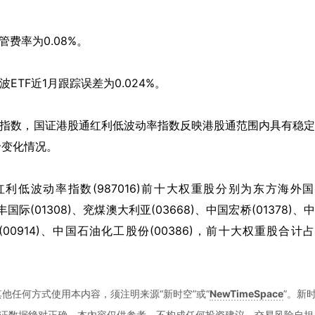
管费率为
0.08%
。
波
ETF
近
1
月跟踪误差为
0.024%
。
指数，国证港股通红利低波动率指数反映港股通范围内具有稳定
价变化情况。
红利低波动率指数
(987016)
前十大权重股分别为东方海外国
丰国际
(01308)
、兖煤澳大利亚
(03668)
、中国宏桥
(01378)
、中
(00914)
、中国石油化工股份
(00386)
，前十大权重股合计占
他任何方式使用本内容，须注明来源“新时空”或“
NewTimeSpace
”。新
证数据绝对正确。本內容仅供参考，不构成任何投资建议，交易风险自担