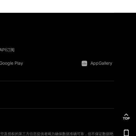
API订阅
Google Play
AppGallery
。新时空及授权的第三方信息提供者竭力确保数据准确可靠，但不保证数据绝