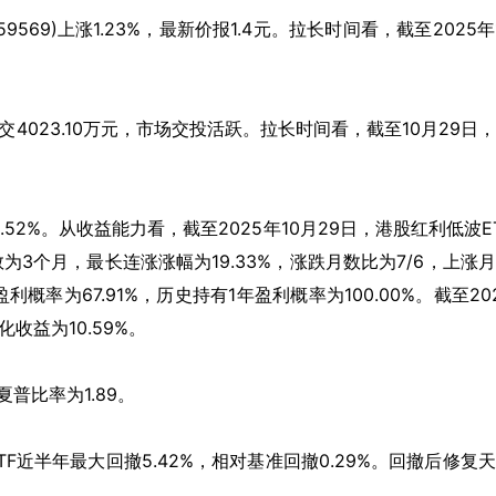
59569)
上涨
1.23%
，最新价报
1.4
元。拉长时间看，截至
2025
年
交
4023.10
万元，市场交投活跃。拉长时间看，截至
10
月
29
日
.52%
。从收益能力看，截至
2025
年
10
月
29
日，港股红利低波
E
数为
3
个月，最长连涨涨幅为
19.33%
，涨跌月数比为
7/6
，上涨月
盈利概率为
67.91%
，历史持有
1
年盈利概率为
100.00%
。截至
20
化收益为
10.59%
。
夏普比率为
1.89
。
TF
近半年最大回撤
5.42%
，相对基准回撤
0.29%
。回撤后修复天