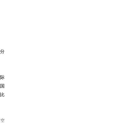
分
际
国
比
时空
。