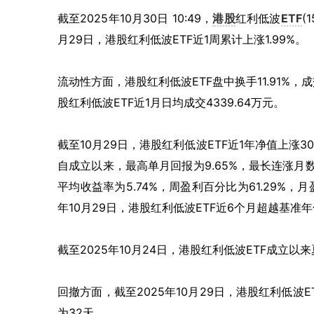
截至
2025
年
10
月
30
日
10:49
，
港股
红利低波
ETF
(1
月
29
日，港股红利低波
ETF
近
1
周累计上涨
1.99%
。
流动性方面，港股红利低波
ETF
盘中换手
11.91%
，成
股红利低波
ETF
近
1
月日均成交
4339.64
万元。
截至
10
月
29
日，港股红利低波
ETF
近
1
年净值上涨
30
自成立以来，最高单月回报为
9.65%
，最长连涨月
平均收益率为
5.74%
，周盈利百分比为
61.29%
，月
年
10
月
29
日，港股红利低波
ETF
近
6
个月超越基准年
截至
2025
年
10
月
24
日，港股红利低波
ETF
成立以来
回撤方面，截至
2025
年
10
月
29
日，港股红利低波
E
为
32
天。