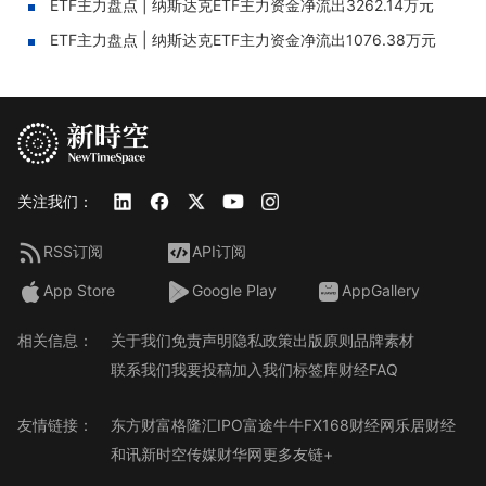
ETF主力盘点 | 纳斯达克ETF主力资金净流出3262.14万元
ETF主力盘点 | 纳斯达克ETF主力资金净流出1076.38万元
关注我们：
RSS订阅
API订阅
App Store
Google Play
AppGallery
相关信息：
关于我们
免责声明
隐私政策
出版原则
品牌素材
联系我们
我要投稿
加入我们
标签库
财经FAQ
友情链接：
东方财富
格隆汇
IPO
富途牛牛
FX168财经网
乐居财经
和讯
新时空传媒
财华网
更多友链+