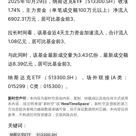
2025年10月29日，纳斯达克
ETF
（513300.SH）收涨
1.74%，主力资金（单笔成交额100万元以上）净流入
6902.31万元，居可比基金前3。
拉长时间看，该基金近4天主力资金加速流入，合计流入
1.08亿元，居可比基金前3。
与此同时，该基金最新成交量为3.43亿份，最新成交额
达8.39亿元，居可比基金前3。
纳斯达克ETF（513300.SH），场外联接(A类：
015299；C类：015300）。
新时空
声明：
本内容为新时空原创内容，复制、转载或以其他任何方式使用
本内容，须注明来源“新时空”或“
NewTimeSpace
”。新时空及授权的第三
方信息提供者竭力确保数据准确可靠，但不保证数据绝对正确。本內容仅供
参考，不构成任何投资建议，交易风险自担。
关键词：
纳斯达克ETF
513300.SH