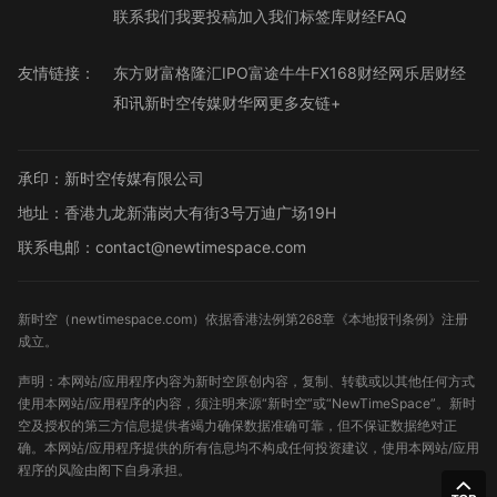
联系我们
我要投稿
加入我们
标签库
财经FAQ
友情链接：
东方财富
格隆汇
IPO
富途牛牛
FX168财经网
乐居财经
和讯
新时空传媒
财华网
更多友链+
承印：新时空传媒有限公司
地址：香港九龙新蒲岗大有街3号万迪广场19H
联系电邮：contact@newtimespace.com
新时空（
newtimespace.com
）依据香港法例第268章《本地报刊条例》注册
成立。
声明：本网站/应用程序内容为新时空原创内容，复制、转载或以其他任何方式
使用本网站/应用程序的内容，须注明来源“新时空”或“NewTimeSpace”。新时
空及授权的第三方信息提供者竭力确保数据准确可靠，但不保证数据绝对正
确。本网站/应用程序提供的所有信息均不构成任何投资建议，使用本网站/应用
程序的风险由阁下自身承担。