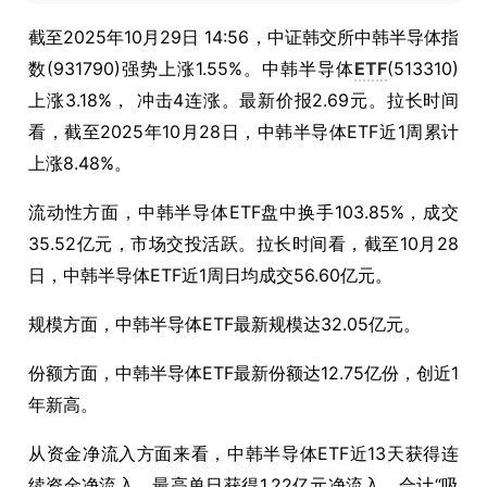
截至
2025
年
10
月
29
日
14:56
，中证韩交所中韩半导体指
数
(931790)
强势上涨
1.55%
。中韩半导体
ETF
(513310)
上涨
3.18%
， 冲击
4
连涨。最新价报
2.69
元。拉长时间
看，截至
2025
年
10
月
28
日，中韩半导体
ETF
近
1
周累计
上涨
8.48%
。
流动性方面，中韩半导体
ETF
盘中换手
103.85%
，成交
35.52
亿元，市场交投活跃。拉长时间看，截至
10
月
28
日，中韩半导体
ETF
近
1
周日均成交
56.60
亿元。
规模方面，中韩半导体
ETF
最新规模达
32.05
亿元。
份额方面，中韩半导体
ETF
最新份额达
12.75
亿份，创近
1
年新高。
从资金净流入方面来看，中韩半导体
ETF
近
13
天获得连
续资金净流入，最高单日获得
1.22
亿元净流入，合计“吸