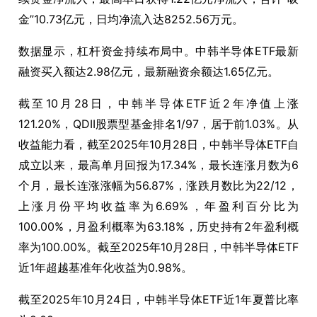
金”
10.73
亿元，日均净流入达
8252.56
万元。
数据显示，杠杆资金持续布局中。中韩半导体
ETF
最新
融资买入额达
2.98
亿元，最新融资余额达
1.65
亿元。
截至
10
月
28
日，中韩半导体
ETF
近
2
年净值上涨
121.20%
，
QDII
股票型基金排名
1/97
，居于前
1.03%
。从
收益能力看，截至
2025
年
10
月
28
日，中韩半导体
ETF
自
成立以来，最高单月回报为
17.34%
，最长连涨月数为
6
个月，最长连涨涨幅为
56.87%
，涨跌月数比为
22/12
，
上涨月份平均收益率为
6.69%
，年盈利百分比为
100.00%
，月盈利概率为
63.18%
，历史持有
2
年盈利概
率为
100.00%
。截至
2025
年
10
月
28
日，中韩半导体
ETF
近
1
年超越基准年化收益为
0.98%
。
截至
2025
年
10
月
24
日，中韩半导体
ETF
近
1
年夏普比率