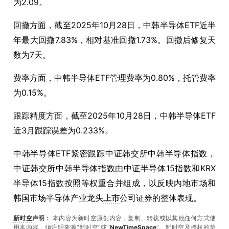
为
2.09
。
回撤方面，截至
2025
年
10
月
28
日，中韩半导体
ETF
近半
年最大回撤
7.83%
，相对基准回撤
1.73%
。回撤后修复天
数为
7
天。
费率方面，中韩半导体
ETF
管理费率为
0.80%
，托管费率
为
0.15%
。
跟踪精度方面，截至
2025
年
10
月
28
日，中韩半导体
ETF
近
3
月跟踪误差为
0.233%
。
中韩半导体
ETF
紧密跟踪中证韩交所中韩半导体指数，
中证韩交所中韩半导体指数由中证半导体
15
指数和
KRX
半导体
15
指数按照等权重合并组成，以反映内地市场和
韩国市场半导体产业龙头
上市
公司证券的整体表现。
新时空
声明：
本内容为新时空原创内容，复制、转载或以其他任何方式使
用本内容，须注明来源“新时空”或“
NewTimeSpace
”。新时空及授权的第