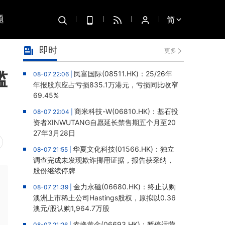
题
简
即时
更多
槛
民富国际(08511.HK)：25/26年
08-07 22:06 |
年报股东应占亏损835.1万港元，亏损同比收窄
69.45%
商米科技-W(06810.HK)：基石投
08-07 22:04 |
资者XINWUTANG自愿延长禁售期五个月至20
27年3月28日
华夏文化科技(01566.HK)：独立
08-07 21:55 |
调查完成未发现欺诈挪用证据，报告获采纳，
股份继续停牌
金力永磁(06680.HK)：终止认购
08-07 21:39 |
澳洲上市稀土公司Hastings股权，原拟以0.36
澳元/股认购1,964.7万股
赤峰黄金(06693.HK)：暂停运营
08-07 21:26 |