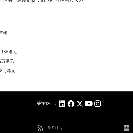
购指南与深度剖析，请立即前往新股频道
后重建
.935港元
.2万港元
28万港元
关注我们：
RSS订阅