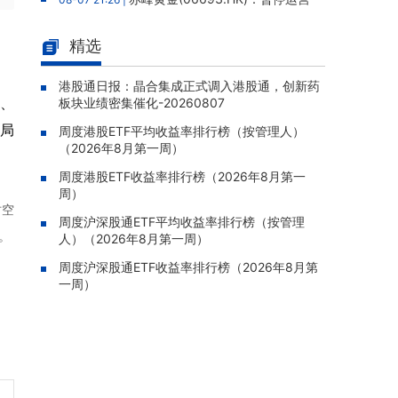
老挝勐康稀土项目，2025年该项目归母净亏损
人民币5,406万元
精选
灵宝黄金(03330.HK)：新疆哈巴
08-07 20:07 |
河勘查取得重大进展，保有金金属量由13.20吨
港股通日报：晶合集成正式调入港股通，创新药
逊、
板块业绩密集催化-20260807
跃升至53.94吨
局
周度港股ETF平均收益率排行榜（按管理人）
迅策(03317.HK)：与天合算力订
08-07 20:04 |
（2026年8月第一周）
立战略合作备忘，共探能源垂类大模型与Toke
n工厂商业化
周度港股ETF收益率排行榜（2026年8月第一
周）
哥瑞利软件通过港交所聆讯，在
08-07 20:02 |
时空
中国泛半导体IMSS市场排名第三
周度沪深股通ETF平均收益率排行榜（按管理
。
人）（2026年8月第一周）
浙能迈领绿航二次递表港交所，为
08-07 19:47 |
全球领先的绿色航运设备和系统提供商
周度沪深股通ETF收益率排行榜（2026年8月第
一周）
骏杰集团控股(08188.HK)：附属
08-07 19:09 |
公司获授7份基建工程建造合约，合约总额约1.
95亿港元