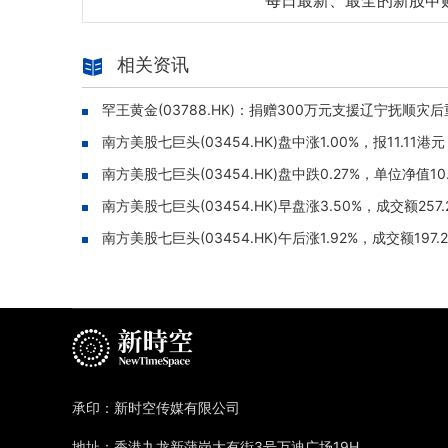
每日最新、最全的新股申
相关资讯
罕王黄金(03788.HK)：捐赠300万元支援辽宁抚顺灾
南方美股七巨头(03454.HK)盘中涨1.00%，报11.11港元
南方美股七巨头(03454.HK)盘中跌0.27%，单位净值10
南方美股七巨头(03454.HK)早盘涨3.50%，成交额257
南方美股七巨头(03454.HK)午后涨1.92%，成交额197.
承印：新时空传媒有限公司
地址：香港九龙新蒲岗大有街3号万迪广场19H