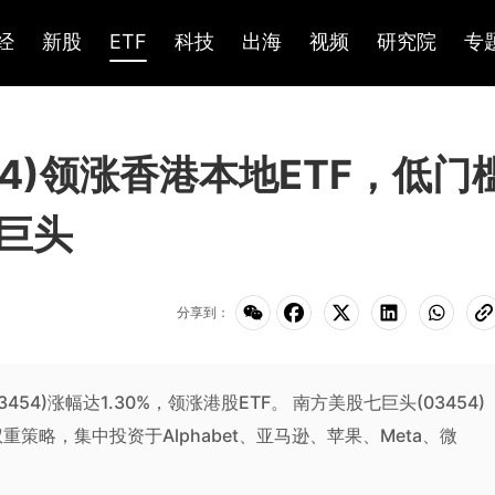
经
新股
ETF
科技
出海
视频
研究院
专
54)领涨香港本地ETF，低门
巨头
分享到：
3454)涨幅达1.30%，领涨港股ETF。 南方美股七巨头(03454)
策略，集中投资于Alphabet、亚马逊、苹果、Meta、微