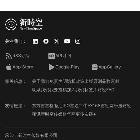
关注我们：
RSS订阅
API订阅
App Store
Google Play
AppGallery
相关信息：
关于我们
免责声明
隐私政策
出版原则
品牌素材
联系我们
我要投稿
加入我们
标签库
财经FAQ
友情链接：
东方财富
格隆汇
IPO
富途牛牛
FX168财经网
乐居财经
和讯
新时空传媒
财华网
更多友链+
承印：新时空传媒有限公司