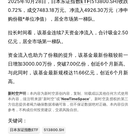
2025年10月28日，日本东证指数
ETF
(513800.SH)收跌
0.72%，成交7483.18万元。净流入4926.30万元（净申
购份额*单位净值），居全市场第一梯队。
拉长时间看，该基金连续7天资金净流入，合计吸金2.50
亿元，居全市场第一梯队。
资金流入也助力了份额的提升，该基金最新份额较前一
日增加3000.00万份，突破7.00亿份，创近6个月新高。
与此同时，该基金最新规模达11.66亿元，创近6个月新
高。
新时空
声明：
本内容为新时空原创内容，复制、转载或以其他任何方式使用
本内容，须注明来源“新时空”或“
NewTimeSpace
”。新时空及授权的第三
方信息提供者竭力确保数据准确可靠，但不保证数据绝对正确。本內容仅供
参考，不构成任何投资建议，交易风险自担。
关键词：
日本东证指数ETF
513800.SH