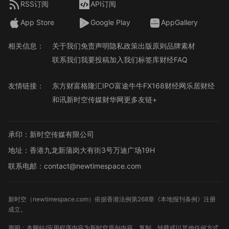
RSS订阅
API订阅
App Store
Google Play
AppGallery
相关信息：
关于我们
免责声明
隐私政策
出版原则
品牌素材
联系我们
我要投稿
加入我们
标签库
财经FAQ
友情链接：
东方财富
格隆汇
IPO
富途牛牛
FX168财经网
乐居财经
和讯
新时空传媒
财华网
更多友链+
承印：新时空传媒有限公司
地址：香港九龙新蒲岗大有街3号万迪广场19H
联系电邮：contact@newtimespace.com
新时空（
newtimespace.com
）依据香港法例第268章《本地报刊条例》注册
成立。
声明：本网站/应用程序内容为新时空原创内容，复制、转载或以其他任何方式