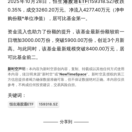
2025年10月28日，恒生
港股
通
ETF
(159318.SZ)收跌
0.35%，成交3260.20万元。净流入4277.40万元（净申
购份额*单位净值），居可比基金第一。
资金流入也助力了份额的提升，该基金最新份额较前一
日增加3000.00万份，突破5900.00万份，创近3个月新
高。与此同时，该基金最新规模突破8400.00万元，居
可比基金前二。
新时空
声明：
本内容为新时空原创内容，复制、转载或以其他任何方式使用
本内容，须注明来源“新时空”或“
NewTimeSpace
”。新时空及授权的第三
方信息提供者竭力确保数据准确可靠，但不保证数据绝对正确。本內容仅供
参考，不构成任何投资建议，交易风险自担。
关键词：
恒生港股通ETF
159318.SZ
分享到