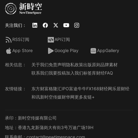
关注我们：
RSS订阅
API订阅
App Store
Google Play
AppGallery
相关信息：
关于我们
免责声明
隐私政策
出版原则
品牌素材
联系我们
我要投稿
加入我们
标签库
财经FAQ
友情链接：
东方财富
格隆汇
IPO
富途牛牛
FX168财经网
乐居财经
和讯
新时空传媒
财华网
更多友链+
承印：新时空传媒有限公司
地址：香港九龙新蒲岗大有街3号万迪广场19H
联系电邮：contact@newtimespace.com